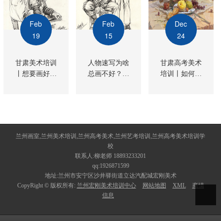
Feb
Feb
Dec
19
15
24
甘肃美术培训
人物速写为啥
甘肃高考美术
丨想要画好素
总画不好？甘
培训丨如何快
描头像，结构
肃画室老师告
速提升速写技
很重要！
诉你原因！
巧？
兰州画室,兰州美术培训,兰州高考美术,兰州艺考培训,兰州高考美术培训学
校
联系人:柳老师 18893233201
qq:1926871599
地址:兰州市安宁区沙井驿街道立达汽配城宏刚美术
CopyRight © 版权所有:
兰州宏刚美术培训中心
网站地图
XML
商情
信息