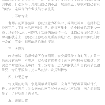
训中处于什么水平，总结出自己的不足，然后改正，吸收对自己有利
的建议，这样你的专业技能才会提高。
二、不够专注
老师在前面作范画，你的注意力不集中，等回过神来，老师都已
经画完了，平时自己画画时注意力也很不集中，这个时候你需要少一
些，琐碎的心思，可以找个安静的角落待一会，让自己慢慢的进入到
学习的状态上，你要知道你现在最重要的是什么，你要明白你此刻每
一次的，不集中都可能将你推向深渊。
三、太浮躁
临近考试，你很难静下心来画画，会变得浮躁！有时候，如果一
幅画没有画完，不满意，就会被直接撕掉！画不好的时候就很烦。其
实这个时候我应该冷静下来，深呼吸，进入你的状态和自我调节也很
重要。专注于眼前，把自己的潜力发挥到极致！
四、缺乏思考
每次画的时候一拿起画板就开始画，没有目的想着要画成什么
样，从来不思考，到头来自己画了些什么自己也不知道，画之前想清
楚了，了解明白了再动笔。
五、害怕出错